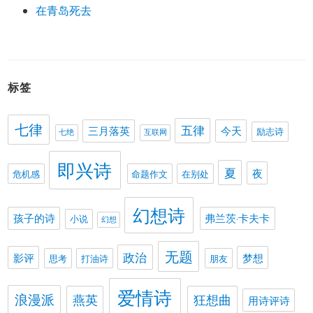
在青岛死去
标签
七律
五律
三月落英
今天
励志诗
七绝
互联网
即兴诗
夏
夜
危机感
命题作文
在别处
幻想诗
孩子的诗
弗兰茨·卡夫卡
小说
幻想
无题
政治
影评
梦想
思考
打油诗
朋友
爱情诗
浪漫派
燕英
狂想曲
用诗评诗