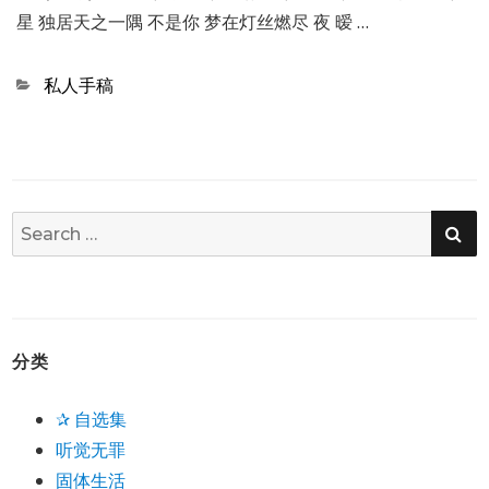
星 独居天之一隅 不是你 梦在灯丝燃尽 夜 暧 …
Categories
私人手稿
SE
Search
for:
分类
✰ 自选集
听觉无罪
固体生活