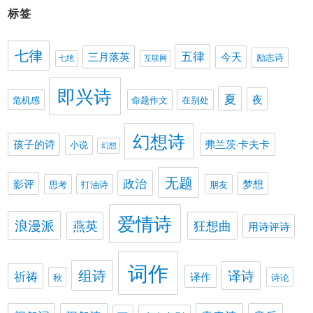
标签
七律
五律
三月落英
今天
励志诗
七绝
互联网
即兴诗
夏
夜
危机感
命题作文
在别处
幻想诗
孩子的诗
弗兰茨·卡夫卡
小说
幻想
无题
政治
影评
梦想
思考
打油诗
朋友
爱情诗
浪漫派
燕英
狂想曲
用诗评诗
词作
组诗
译诗
祈祷
译作
秋
诗论