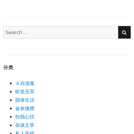
SE
Search
for:
分类
✰ 自选集
听觉无罪
固体生活
奋袂攘襟
扣我心弦
杂谈文草
私人手稿