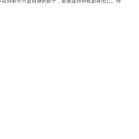
界在诗歌中只是自身的影子，那第这些诗歌必将沦亡。诗