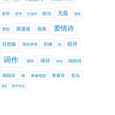
无题
政治
影评
思考
打油诗
朋友
爱情诗
浪漫派
燕英
梦想
组诗
狂想曲
祈祷
用诗评诗
秋
词作
译诗
闺怨词
译作
诗论
闺怨诗
青春诗
音乐
雨
青春电影
高中作文
预言