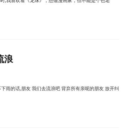
级时,我喜欢看《龙珠》，想做漫画家，但不能是个色老
流浪
不下雨的话,朋友 我们去流浪吧 背弃所有亲呢的朋友 放开纠