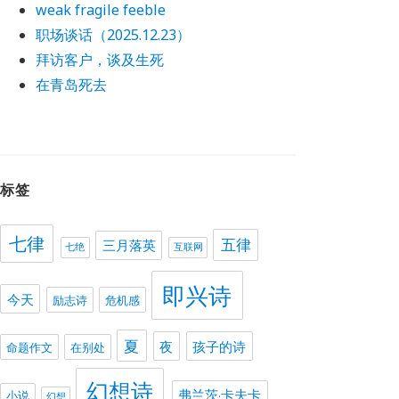
weak fragile feeble
职场谈话（2025.12.23）
拜访客户，谈及生死
在青岛死去
标签
七律
五律
三月落英
七绝
互联网
即兴诗
今天
励志诗
危机感
夏
夜
孩子的诗
命题作文
在别处
幻想诗
弗兰茨·卡夫卡
小说
幻想