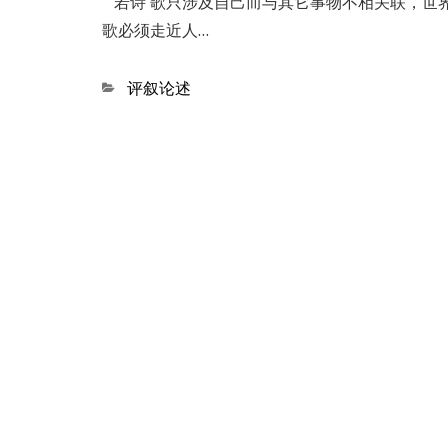
若诗 歌只涉及自己而与其它事物不相关联，世
歌必须走近人…
Categories
评叙论述