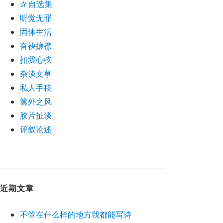
✰ 自选集
听觉无罪
固体生活
奋袂攘襟
扣我心弦
杂谈文草
私人手稿
篱外之风
胶片扯谈
评叙论述
近期文章
不管在什么样的地方我都能写诗