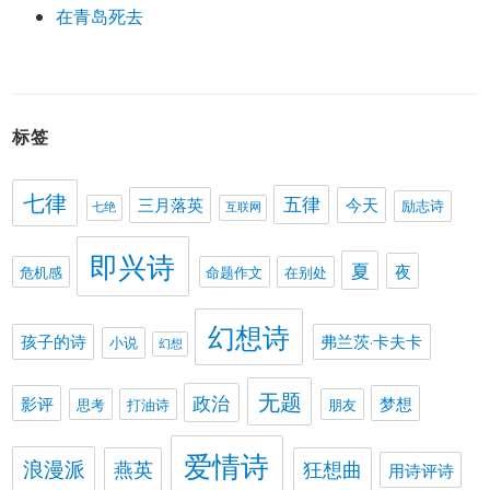
在青岛死去
标签
七律
五律
三月落英
今天
励志诗
七绝
互联网
即兴诗
夏
夜
危机感
命题作文
在别处
幻想诗
孩子的诗
弗兰茨·卡夫卡
小说
幻想
无题
政治
影评
梦想
思考
打油诗
朋友
爱情诗
浪漫派
燕英
狂想曲
用诗评诗