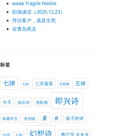
weak fragile feeble
职场谈话（2025.12.23）
拜访客户，谈及生死
在青岛死去
标签
七律
五律
三月落英
七绝
互联网
即兴诗
今天
励志诗
危机感
夏
夜
孩子的诗
命题作文
在别处
幻想诗
弗兰茨·卡夫卡
小说
幻想