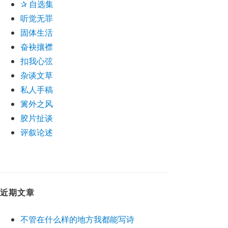
✰ 自选集
听觉无罪
固体生活
奋袂攘襟
扣我心弦
杂谈文草
私人手稿
篱外之风
胶片扯谈
评叙论述
近期文章
不管在什么样的地方我都能写诗