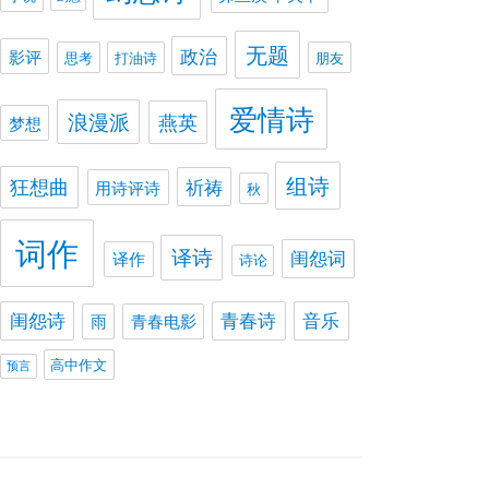
无题
政治
影评
思考
打油诗
朋友
爱情诗
浪漫派
燕英
梦想
组诗
狂想曲
祈祷
用诗评诗
秋
词作
译诗
闺怨词
译作
诗论
闺怨诗
青春诗
音乐
雨
青春电影
高中作文
预言