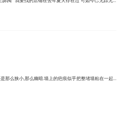
上踯躅 我要找的店铺在去年夏天存在过 可如今己无踪无…
它还是那么狭小,那么幽暗.墙上的疤痕似乎把整堵墙粘在一起…