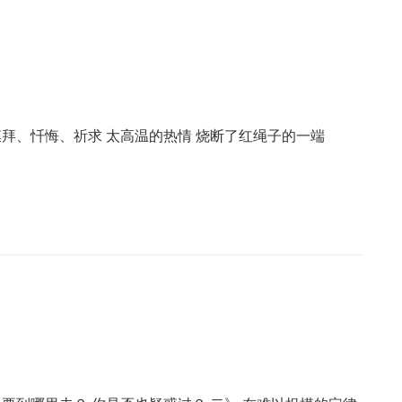
膜拜、忏悔、祈求 太高温的热情 烧断了红绳子的一端