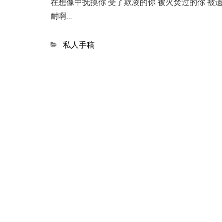
在想像中抚摸你 受了欺凌的你 被火焚过的你 被遗
耐啊…
Categories
私人手稿