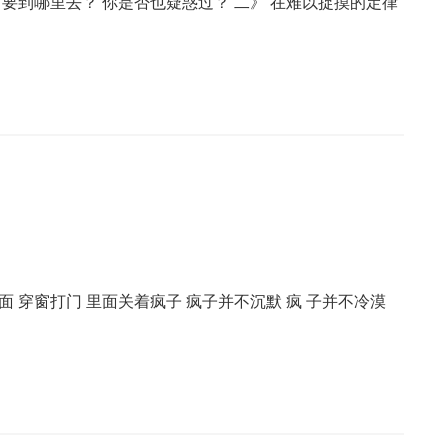
？要到哪里去？ 你是否也疑惑过？ 二》 在难以捉摸的定律
 穿窗打门 里面关着疯子 疯子并不沉默 疯 子并不冷漠