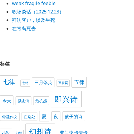
weak fragile feeble
职场谈话（2025.12.23）
拜访客户，谈及生死
在青岛死去
标签
七律
五律
三月落英
七绝
互联网
即兴诗
今天
励志诗
危机感
夏
夜
孩子的诗
命题作文
在别处
幻想诗
弗兰茨·卡夫卡
小说
幻想