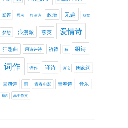
无题
政治
影评
思考
打油诗
朋友
爱情诗
浪漫派
燕英
梦想
组诗
狂想曲
祈祷
用诗评诗
秋
词作
译诗
闺怨词
译作
诗论
闺怨诗
青春诗
音乐
雨
青春电影
高中作文
预言