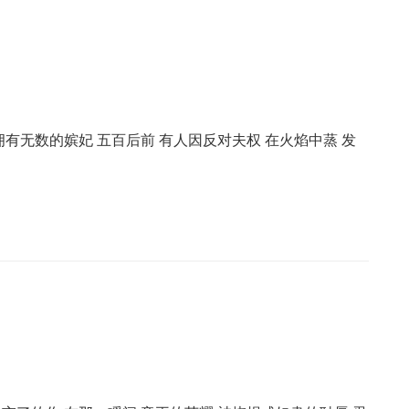
拥有无数的嫔妃 五百后前 有人因反对夫权 在火焰中蒸 发