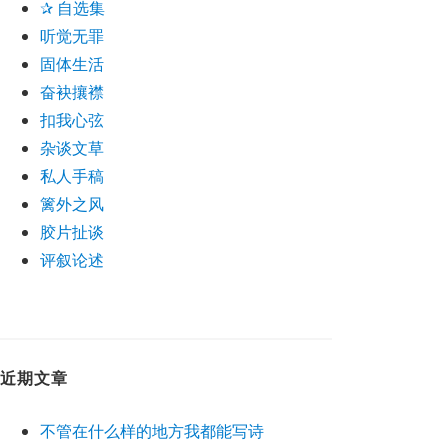
✰ 自选集
听觉无罪
固体生活
奋袂攘襟
扣我心弦
杂谈文草
私人手稿
篱外之风
胶片扯谈
评叙论述
近期文章
不管在什么样的地方我都能写诗