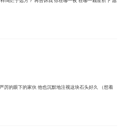
样绚烂于远方？ 再告诉我 你在哪一夜 在哪一颗星祈下 愿
严厉的眼下的家伙 他也沉默地注视这块石头好久 （想着