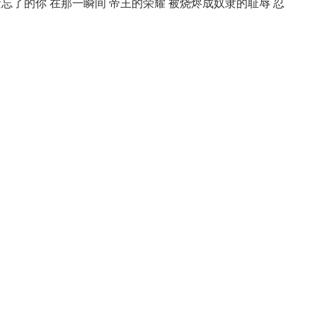
忘了的你 在那一瞬间 帝王的荣耀 被烧烬成奴隶的耻辱 忍