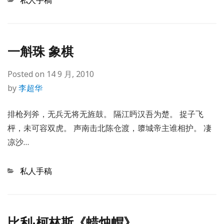
私人手稿
一斛珠 象棋
Posted on
14 9 月, 2010
by
李超华
排枪列斧，无兵无将无旌鼓。 隔江眄汉吾为楚。 捉子飞
枰，未可容双虎。 声南击北陈仓渡，隳城帝主谁相护。 凄
凉沙…
Categories
私人手稿
比利·柯林斯《蜡烛帽》