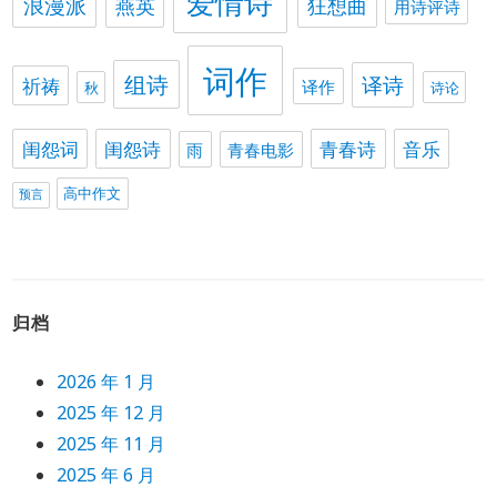
爱情诗
浪漫派
燕英
狂想曲
用诗评诗
词作
组诗
译诗
祈祷
译作
秋
诗论
闺怨词
闺怨诗
青春诗
音乐
雨
青春电影
高中作文
预言
归档
2026 年 1 月
2025 年 12 月
2025 年 11 月
2025 年 6 月