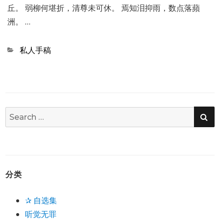
丘。 弱柳何堪折，清尊未可休。 焉知泪抑雨，数点落蘋
洲。 …
Categories
私人手稿
SE
Search
for:
分类
✰ 自选集
听觉无罪