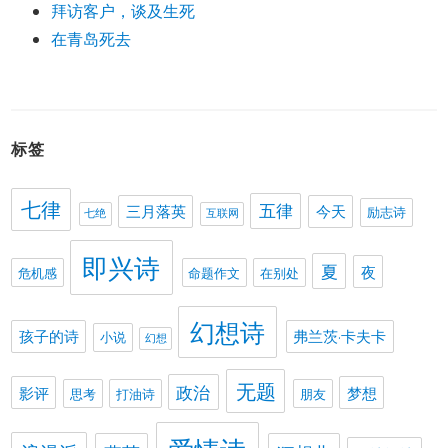
拜访客户，谈及生死
在青岛死去
标签
七律
五律
三月落英
今天
励志诗
七绝
互联网
即兴诗
夏
夜
危机感
命题作文
在别处
幻想诗
孩子的诗
弗兰茨·卡夫卡
小说
幻想
无题
政治
影评
梦想
思考
打油诗
朋友