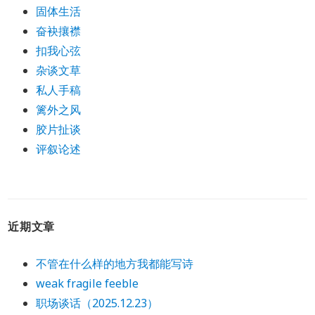
固体生活
奋袂攘襟
扣我心弦
杂谈文草
私人手稿
篱外之风
胶片扯谈
评叙论述
近期文章
不管在什么样的地方我都能写诗
weak fragile feeble
职场谈话（2025.12.23）