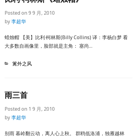
Posted on
9 9 月, 2010
by
李超华
蜡烛帽 【美】比利·柯林斯(Billy Collins) 译：李杨白梦 看
大多数自画像里，脸部就是主角： 塞尚…
Categories
篱外之风
雨三首
Posted on
1 9 月, 2010
by
李超华
别雨 暮岭翻云动，离人心上秋。 群鸥低洛浦，独雁越林