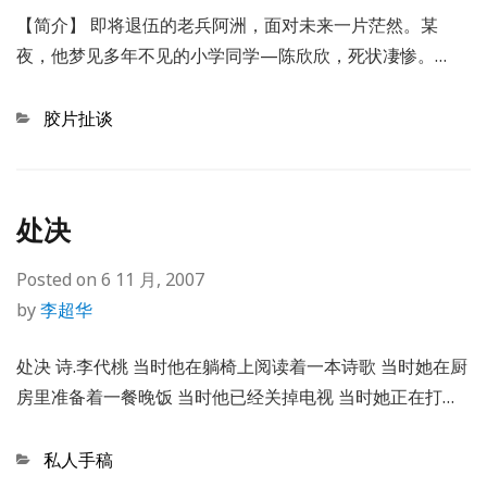
【简介】 即将退伍的老兵阿洲，面对未来一片茫然。某
夜，他梦见多年不见的小学同学—陈欣欣，死状凄惨。…
Categories
胶片扯谈
处决
Posted on
6 11 月, 2007
by
李超华
处决 诗.李代桃 当时他在躺椅上阅读着一本诗歌 当时她在厨
房里准备着一餐晚饭 当时他已经关掉电视 当时她正在打…
Categories
私人手稿