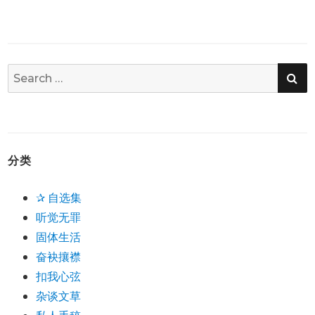
SE
Search
for:
分类
✰ 自选集
听觉无罪
固体生活
奋袂攘襟
扣我心弦
杂谈文草