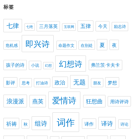
标签
七律
五律
三月落英
今天
励志诗
七绝
互联网
即兴诗
夏
夜
危机感
命题作文
在别处
幻想诗
孩子的诗
弗兰茨·卡夫卡
小说
幻想
无题
政治
影评
梦想
思考
打油诗
朋友
爱情诗
浪漫派
燕英
狂想曲
用诗评诗
词作
组诗
译诗
祈祷
译作
秋
诗论