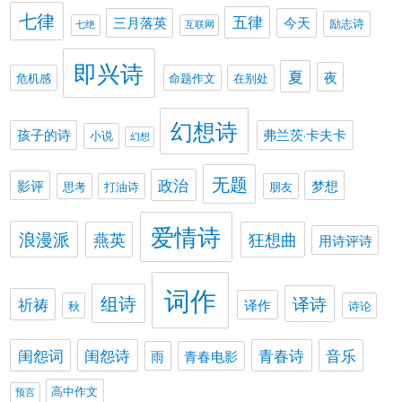
七律
五律
三月落英
今天
励志诗
七绝
互联网
即兴诗
夏
夜
危机感
命题作文
在别处
幻想诗
孩子的诗
弗兰茨·卡夫卡
小说
幻想
无题
政治
影评
梦想
思考
打油诗
朋友
爱情诗
浪漫派
燕英
狂想曲
用诗评诗
词作
组诗
译诗
祈祷
译作
秋
诗论
闺怨词
闺怨诗
青春诗
音乐
雨
青春电影
高中作文
预言