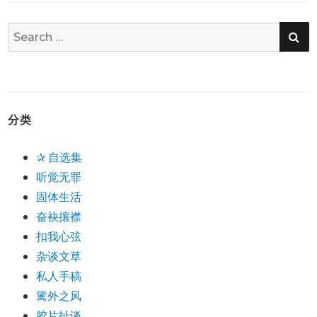
SE
Search
for:
分类
✰ 自选集
听觉无罪
固体生活
奋袂攘襟
扣我心弦
杂谈文草
私人手稿
篱外之风
胶片扯谈