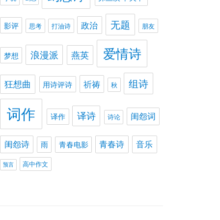
无题
政治
影评
思考
打油诗
朋友
爱情诗
浪漫派
燕英
梦想
组诗
狂想曲
祈祷
用诗评诗
秋
词作
译诗
闺怨词
译作
诗论
闺怨诗
青春诗
音乐
雨
青春电影
高中作文
预言