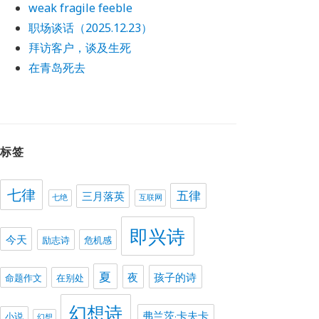
weak fragile feeble
职场谈话（2025.12.23）
拜访客户，谈及生死
在青岛死去
标签
七律
五律
三月落英
七绝
互联网
即兴诗
今天
励志诗
危机感
夏
夜
孩子的诗
命题作文
在别处
幻想诗
弗兰茨·卡夫卡
小说
幻想