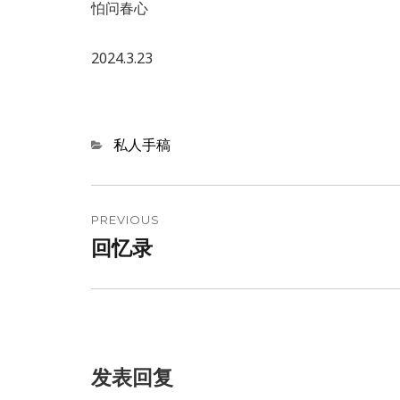
怕问春心
2024.3.23
Categories
私人手稿
文
章
PREVIOUS
回忆录
Previous
导
post:
航
发表回复