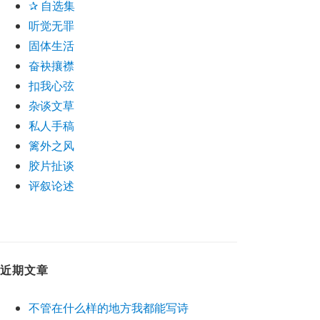
✰ 自选集
听觉无罪
固体生活
奋袂攘襟
扣我心弦
杂谈文草
私人手稿
篱外之风
胶片扯谈
评叙论述
近期文章
不管在什么样的地方我都能写诗