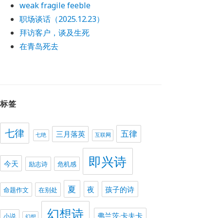
weak fragile feeble
职场谈话（2025.12.23）
拜访客户，谈及生死
在青岛死去
标签
七律
五律
三月落英
七绝
互联网
即兴诗
今天
励志诗
危机感
夏
夜
孩子的诗
命题作文
在别处
幻想诗
弗兰茨·卡夫卡
小说
幻想