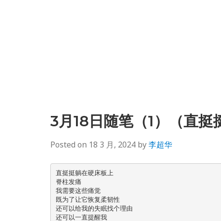
3月18日随笔（1）（直挺
Posted on
18 3 月, 2024
by
李超华
直挺挺躺在硬床板上

脊柱发痛

我需要这些痛觉

既为了让它恢复柔韧性

还可以给我的失眠找个理由

还可以一直提醒我
