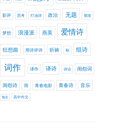
无题
政治
影评
思考
打油诗
朋友
爱情诗
浪漫派
燕英
梦想
组诗
狂想曲
祈祷
用诗评诗
秋
词作
译诗
闺怨词
译作
诗论
闺怨诗
青春诗
音乐
雨
青春电影
高中作文
预言