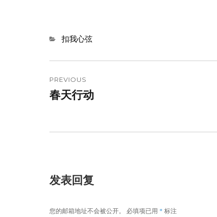
Categories
扣我心弦
文
章
PREVIOUS
春天行动
Previous
导
post:
航
发表回复
您的邮箱地址不会被公开。
必填项已用
*
标注