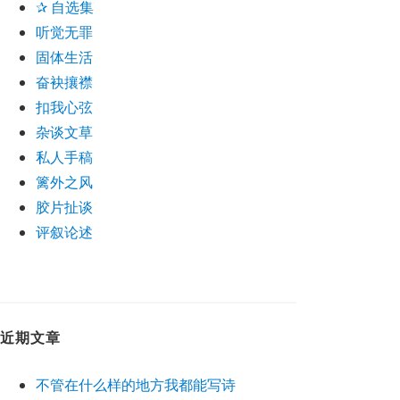
✰ 自选集
听觉无罪
固体生活
奋袂攘襟
扣我心弦
杂谈文草
私人手稿
篱外之风
胶片扯谈
评叙论述
近期文章
不管在什么样的地方我都能写诗