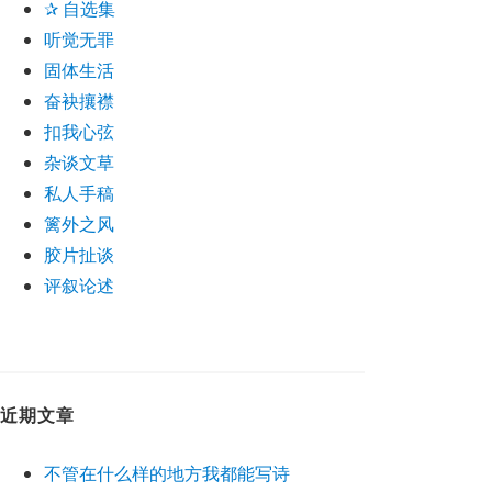
✰ 自选集
听觉无罪
固体生活
奋袂攘襟
扣我心弦
杂谈文草
私人手稿
篱外之风
胶片扯谈
评叙论述
近期文章
不管在什么样的地方我都能写诗