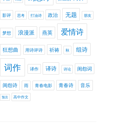
无题
政治
影评
思考
打油诗
朋友
爱情诗
浪漫派
燕英
梦想
组诗
狂想曲
祈祷
用诗评诗
秋
词作
译诗
闺怨词
译作
诗论
闺怨诗
青春诗
音乐
雨
青春电影
高中作文
预言