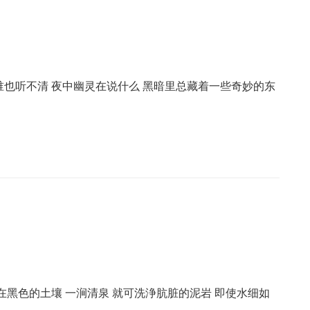
西 谁也听不清 夜中幽灵在说什么 黑暗里总藏着一些奇妙的东
使是在黑色的土壤 一涧清泉 就可洗浄肮脏的泥岩 即使水细如