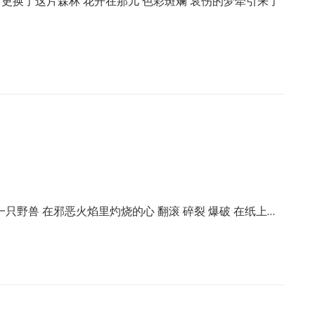
 更换了这片森林 花开在那儿 色彩斑斓 哀伤的梦牵引来了
 一只野兽 在邪恶火焰里灼烧的心 翻滚 碎裂 爆破 在纸上…