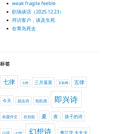
weak fragile feeble
职场谈话（2025.12.23）
拜访客户，谈及生死
在青岛死去
标签
七律
五律
三月落英
七绝
互联网
即兴诗
今天
励志诗
危机感
夏
夜
孩子的诗
命题作文
在别处
幻想诗
弗兰茨·卡夫卡
小说
幻想