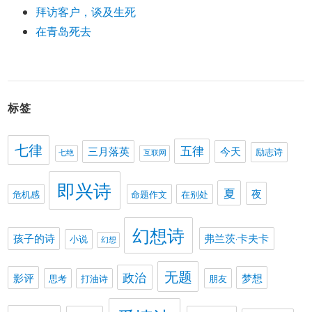
拜访客户，谈及生死
在青岛死去
标签
七律
五律
三月落英
今天
励志诗
七绝
互联网
即兴诗
夏
夜
危机感
命题作文
在别处
幻想诗
孩子的诗
弗兰茨·卡夫卡
小说
幻想
无题
政治
影评
梦想
思考
打油诗
朋友