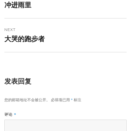
冲进雨里
Previous
导
post:
航
NEXT
大哭的跑步者
Next
post:
发表回复
您的邮箱地址不会被公开。
必填项已用
*
标注
*
评论