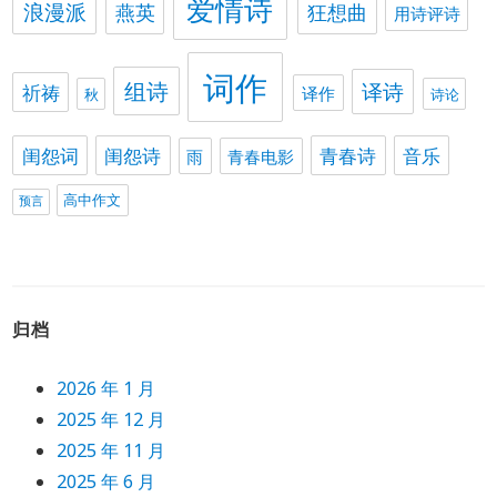
爱情诗
浪漫派
燕英
狂想曲
用诗评诗
词作
组诗
译诗
祈祷
译作
秋
诗论
闺怨词
闺怨诗
青春诗
音乐
雨
青春电影
高中作文
预言
归档
2026 年 1 月
2025 年 12 月
2025 年 11 月
2025 年 6 月