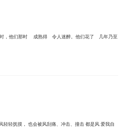
岁时，他们那时 成熟得 令人迷醉。他们花了 几年乃至
被风轻轻抚摸， 也会被风刮痛、冲击、撞击 都是风 爱我自