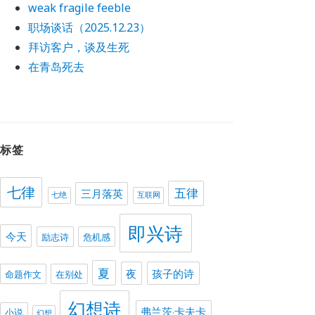
weak fragile feeble
职场谈话（2025.12.23）
拜访客户，谈及生死
在青岛死去
标签
七律
五律
三月落英
七绝
互联网
即兴诗
今天
励志诗
危机感
夏
夜
孩子的诗
命题作文
在别处
幻想诗
弗兰茨·卡夫卡
小说
幻想