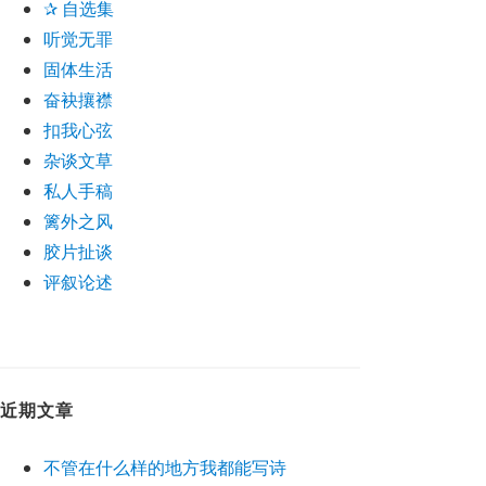
✰ 自选集
听觉无罪
固体生活
奋袂攘襟
扣我心弦
杂谈文草
私人手稿
篱外之风
胶片扯谈
评叙论述
近期文章
不管在什么样的地方我都能写诗