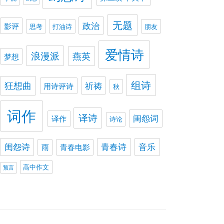
无题
政治
影评
思考
打油诗
朋友
爱情诗
浪漫派
燕英
梦想
组诗
狂想曲
祈祷
用诗评诗
秋
词作
译诗
闺怨词
译作
诗论
闺怨诗
青春诗
音乐
雨
青春电影
高中作文
预言